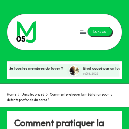
Skip
to
content
Lokace
M
j0
5
us les membres du foyer ?
Bruit causé par un tuyau d’échappemen
août 8, 2025
Home
Uncategorized
Comment pratiquer la méditation pour la
détente profonde du corps ?
Comment pratiquer la